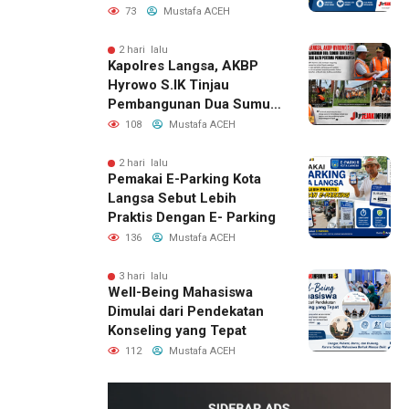
Program Sosial Polri Di 40
73
Mustafa ACEH
Titik Untuk Warga
Pascabanjir
2 hari lalu
Kapolres Langsa, AKBP
Hyrowo S.IK Tinjau
Pembangunan Dua Sumur
Bor Dayah Sekaligus Letak
108
Mustafa ACEH
Batu Pertama
Pembangunan
2 hari lalu
Pemakai E-Parking Kota
Langsa Sebut Lebih
Praktis Dengan E- Parking
136
Mustafa ACEH
3 hari lalu
Well-Being Mahasiswa
Dimulai dari Pendekatan
Konseling yang Tepat
112
Mustafa ACEH