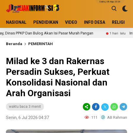
Sabtu, 08 Agu 2026
NASIONAL
PENDIDIKAN
VIDEO
INFO DESA
RELIGI
PKP Dan Bulog Akan Isi Pasar Murah Pangan
Informasi Y
1 hari lalu
Beranda
PEMERINTAH
Milad ke 3 dan Rakernas
Persadin Sukses, Perkuat
Konsolidasi Nasional dan
Arah Organisasi
waktu baca 3 menit
Senin, 6 Jul 2026 04:37
111
AB Rahman