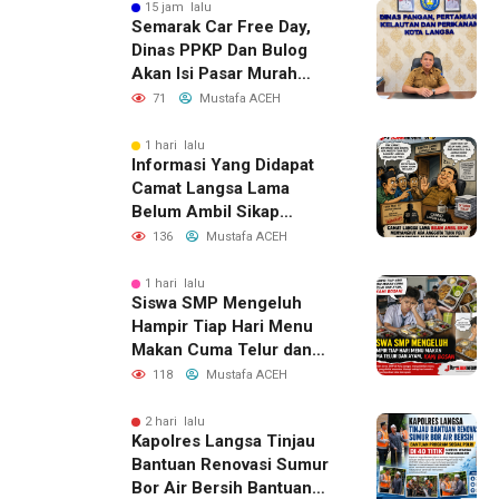
15 jam lalu
Semarak Car Free Day,
Dinas PPKP Dan Bulog
Akan Isi Pasar Murah
Pangan
71
Mustafa ACEH
1 hari lalu
Informasi Yang Didapat
Camat Langsa Lama
Belum Ambil Sikap
Menyangkut Ada Anggota
136
Mustafa ACEH
Tuha Peut Memangku
Jabatan ASN PPPK
1 hari lalu
Siswa SMP Mengeluh
Hampir Tiap Hari Menu
Makan Cuma Telur dan
Ayam, Kami Bosan
118
Mustafa ACEH
2 hari lalu
Kapolres Langsa Tinjau
Bantuan Renovasi Sumur
Bor Air Bersih Bantuan