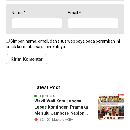
Nama
*
Email
*
Simpan nama, email, dan situs web saya pada peramban ini
untuk komentar saya berikutnya.
Latest Post
11 jam lalu
Wakil Wali Kota Langsa
Lepas Kontingen Pramuka
Menuju Jambore Nasional
XII Tahun 2026
62
Mustafa ACEH