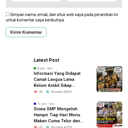
Simpan nama, email, dan situs web saya pada peramban ini
untuk komentar saya berikutnya.
Latest Post
8 jam lalu
Informasi Yang Didapat
Camat Langsa Lama
Belum Ambil Sikap
Menyangkut Ada Anggota
84
Mustafa ACEH
Tuha Peut Memangku
Jabatan ASN PPPK
11 jam lalu
Siswa SMP Mengeluh
Hampir Tiap Hari Menu
Makan Cuma Telur dan
Ayam, Kami Bosan
87
Mustafa ACEH