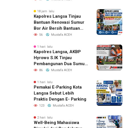
18 jam lalu
Kapolres Langsa Tinjau
Bantuan Renovasi Sumur
Bor Air Bersih Bantuan
Program Sosial Polri Di 40
56
Mustafa ACEH
Titik Untuk Warga
Pascabanjir
1 hari lalu
Kapolres Langsa, AKBP
Hyrowo S.IK Tinjau
Pembangunan Dua Sumur
Bor Dayah Sekaligus Letak
86
Mustafa ACEH
Batu Pertama
Pembangunan
1 hari lalu
Pemakai E-Parking Kota
Langsa Sebut Lebih
Praktis Dengan E- Parking
123
Mustafa ACEH
2 hari lalu
Well-Being Mahasiswa