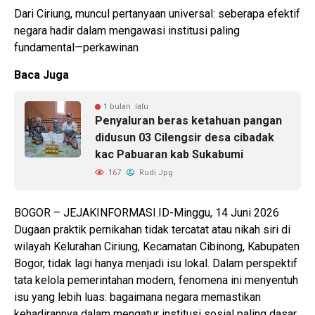
Dari Ciriung, muncul pertanyaan universal: seberapa efektif
negara hadir dalam mengawasi institusi paling
fundamental—perkawinan
Baca Juga
1 bulan lalu
Penyaluran beras ketahuan pangan
didusun 03 Cilengsir desa cibadak
kac Pabuaran kab Sukabumi
167
Rudi Jpg
BOGOR – JEJAKINFORMASI.ID-Minggu, 14 Juni 2026
Dugaan praktik pernikahan tidak tercatat atau nikah siri di
wilayah Kelurahan Ciriung, Kecamatan Cibinong, Kabupaten
Bogor, tidak lagi hanya menjadi isu lokal. Dalam perspektif
tata kelola pemerintahan modern, fenomena ini menyentuh
isu yang lebih luas: bagaimana negara memastikan
kehadirannya dalam mengatur institusi sosial paling dasar,