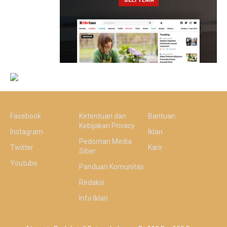
Facebook
Ketentuan dan
Bantuan
Kebijakan Privacy
Instagram
Iklan
Pedoman Media
Twitter
Karir
Siber
Youtube
Panduan Komunitas
Redaksi
Info Iklan