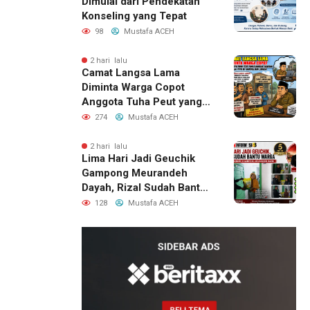
Dimulai dari Pendekatan
Konseling yang Tepat
98
Mustafa ACEH
2 hari lalu
Camat Langsa Lama
Diminta Warga Copot
Anggota Tuha Peut yang
Rangkap Jabatan Sebagai
274
Mustafa ACEH
PPPK di Kampus IAIN
Langsa
2 hari lalu
Lima Hari Jadi Geuchik
Gampong Meurandeh
Dayah, Rizal Sudah Bantu
Warga Kesulitan Ekonomi.
128
Mustafa ACEH