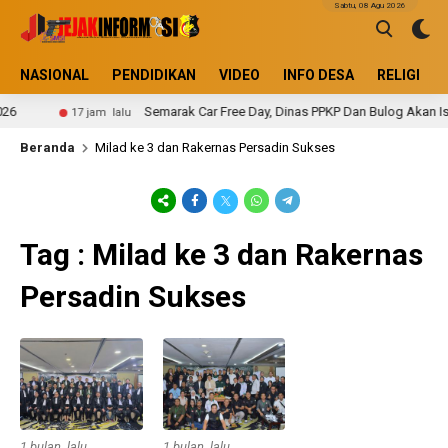
Sabtu, 08 Agu 2026
NASIONAL
PENDIDIKAN
VIDEO
INFO DESA
RELIGI
6
Semarak Car Free Day, Dinas PPKP Dan Bulog Akan Isi 
17 jam lalu
Beranda
Milad ke 3 dan Rakernas Persadin Sukses
Tag : Milad ke 3 dan Rakernas
Persadin Sukses
1 bulan lalu
1 bulan lalu