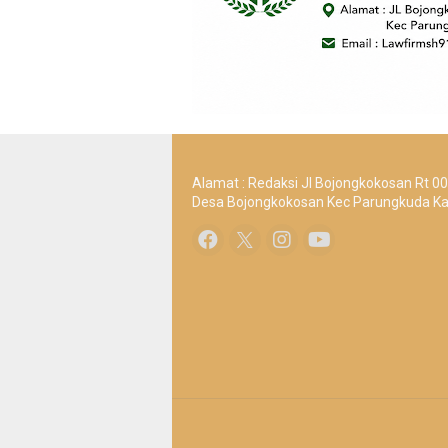
Alamat : Redaksi Jl Bojongkokosan Rt 0
Desa Bojongkokosan Kec Parungkuda K