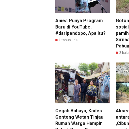
Anies Punya Program
Goton
Baru di YouTube,
sosia
#daripendopo, Apa Itu?
pamih
Sirna
1 tahun lalu
Pabua
2 bula
Cegah Bahaya, Kades
Akses
Genteng Wetan Tinjau
antara
Rumah Warga Hampir
,Cibun