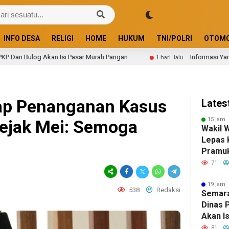
INFO DESA
RELIGI
HOME
HUKUM
TNI/POLRI
OTOMO
Isi Pasar Murah Pangan
Informasi Yang Didapat Camat L
1 hari lalu
ap Penanganan Kasus
Lates
15 jam 
ejak Mei: Semoga
Wakil 
Lepas 
Pramu
Jambor
71
Tahun 
19 jam 
538
Redaksi
Semara
Dinas PP
Akan I
Panga
81