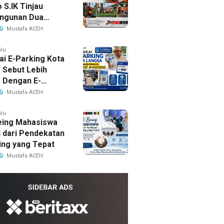
 S.IK Tinjau
ngunan Dua
Bor Dayah
Mustafa ACEH
gus Letak Batu
ma Pembangunan
alu
i E-Parking Kota
 Sebut Lebih
s Dengan E-
g
Mustafa ACEH
alu
eing Mahasiswa
i dari Pendekatan
ing yang Tepat
Mustafa ACEH