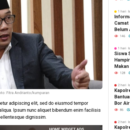
1 hari l
Inform
Camat 
Belum 
Menyan
146
Anggot
Meman
1 hari l
Siswa 
PPPK
Hampir
Makan 
Ayam, 
128
2 hari l
Kapolr
oto: Fitra Andrianto/kumparan
Bantua
etur adipiscing elit, sed do eiusmod tempor
Bor Ai
Program
 aliqua. Ipsum nunc aliquet bibendum enim facilisis
86
40 Tit
 pellentesque dignissim.
Pascab
2 hari l
Kapolr