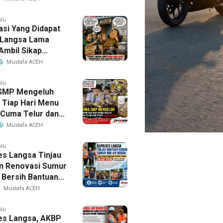
alu
asi Yang Didapat
Langsa Lama
Ambil Sikap
gkut Ada
Mustafa ACEH
a Tuha Peut
gku Jabatan ASN
alu
SMP Mengeluh
 Tiap Hari Menu
Cuma Telur dan
Kami Bosan
Mustafa ACEH
alu
es Langsa Tinjau
n Renovasi Sumur
r Bersih Bantuan
 Sosial Polri Di
Mustafa ACEH
ik Untuk Warga
anjir
alu
es Langsa, AKBP