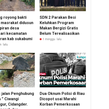
g royong bakti
SDN 2 Parakan Besi
l masrakat didusun
Keluhkan Program
piran desa
Makan Bergizi Gratis
sari kecamatan
Belum Terealisasikan
ran kab sukabumi
1 minggu lalu
n lalu
 jalan Penghubung
Dua Oknum Polisi di Riau
 ” Ciwangi
Dicopot usai Marahi
gur, Cidangder.
Korban Pemerkosaan