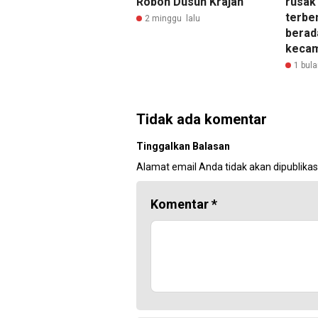
Roboh Dusun Krajan
rusak
terbe
2 minggu lalu
berada
keca
1 bula
Tidak ada komentar
Tinggalkan Balasan
Alamat email Anda tidak akan dipublikas
Komentar
*