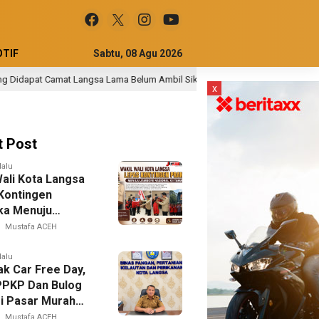
TIF
Sabtu, 08 Agu 2026
angsa Lama Belum Ambil Sikap Menyangkut Ada Anggota Tuha Peut Memangk
x
t Post
lalu
Wali Kota Langsa
Kontingen
ka Menuju
e Nasional XII
Mustafa ACEH
2026
lalu
k Car Free Day,
KP Dan Bulog
si Pasar Murah
n
Mustafa ACEH