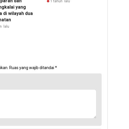
 parah dan
1 tahun lalu
ngkalai yang
 di wilayah dua
matan
n lalu
ikan.
Ruas yang wajib ditandai
*