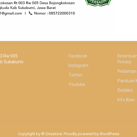
03 Rw 005
Facebook
Ketentuan
ab Sukabumi
Privacy
Instagram
Pedoman 
Twitter
Panduan 
Youtube
Redaksi
Info Iklan
Copyright by © Dirastore. Proudly powered by WordPress