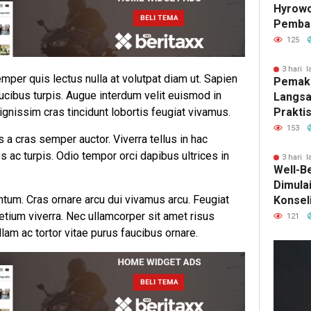
Hyrowo
Pemba
Sumur 
125
Sekali
Perta
3 hari l
mper quis lectus nulla at volutpat diam ut. Sapien
Pemaka
ucibus turpis. Augue interdum velit euismod in
Langsa
Prakti
gnissim cras tincidunt lobortis feugiat vivamus.
Parkin
153
s a cras semper auctor. Viverra tellus in hac
 ac turpis. Odio tempor orci dapibus ultrices in
3 hari l
Well-B
Dimula
ntum. Cras ornare arcu dui vivamus arcu. Feugiat
Konsel
pretium viverra. Nec ullamcorper sit amet risus
121
lam ac tortor vitae purus faucibus ornare.