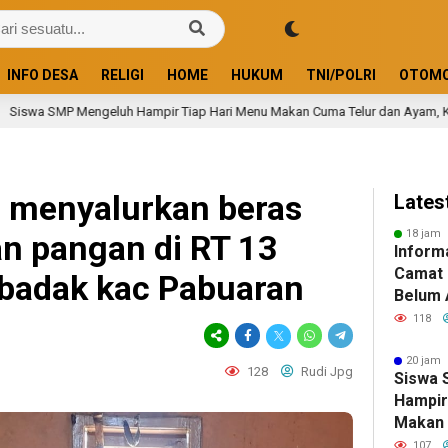
INFO DESA
RELIGI
HOME
HUKUM
TNI/POLRI
OTOMO
ampir Tiap Hari Menu Makan Cuma Telur dan Ayam, Kami Bosan
1 ha
 menyalurkan beras
Lates
18 jam 
n pangan di RT 13
Inform
Camat 
ibadak kac Pabuaran
Belum 
Menyan
118
Anggot
Meman
20 jam 
128
Rudi Jpg
Siswa 
PPPK
Hampir
Makan 
Ayam, 
107