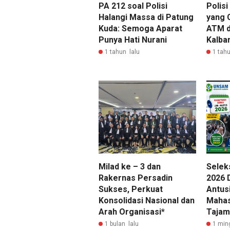
PA 212 soal Polisi
Polis
Halangi Massa di Patung
yang 
Kuda: Semoga Aparat
ATM d
Punya Hati Nurani
Kalba
1 tahun lalu
1 tahu
Milad ke – 3 dan
Selek
Rakernas Persadin
2026 D
Sukses, Perkuat
Antus
Konsolidasi Nasional dan
Mahas
Arah Organisasi*
Tajam
1 bulan lalu
1 min