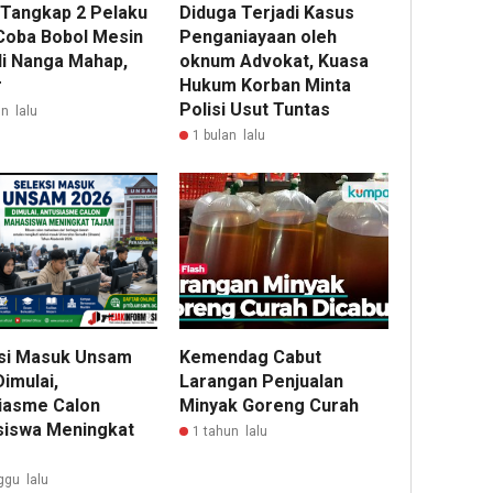
i Tangkap 2 Pelaku
Diduga Terjadi Kasus
Coba Bobol Mesin
Penganiayaan oleh
i Nanga Mahap,
oknum Advokat, Kuasa
r
Hukum Korban Minta
Polisi Usut Tuntas
n lalu
1 bulan lalu
si Masuk Unsam
Kemendag Cabut
imulai,
Larangan Penjualan
iasme Calon
Minyak Goreng Curah
iswa Meningkat
1 tahun lalu
ggu lalu