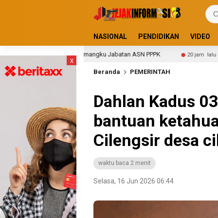
NASIONAL
PENDIDIKAN
VIDEO
Peut Memangku Jabatan ASN PPPK
Siswa SMP Mengeluh H
20 jam lalu
x
Beranda
PEMERINTAH
Dahlan Kadus 03
bantuan ketahua
Cilengsir desa c
waktu baca 2 menit
Selasa, 16 Jun 2026 06:44