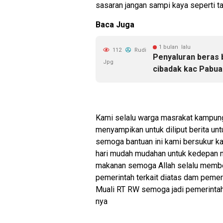
sasaran jangan sampi kaya seperti t
Baca Juga
1 bulan lalu
112
Rudi
Penyaluran beras 
Jpg
cibadak kac Pabua
Kami selalu warga masrakat kampun
menyampikan untuk diliput berita un
semoga bantuan ini kami bersukur ka
hari mudah mudahan untuk kedepan ny
makanan semoga Allah selalu membe
pemerintah terkait diatas dam peme
Muali RT RW semoga jadi pemerintah 
nya