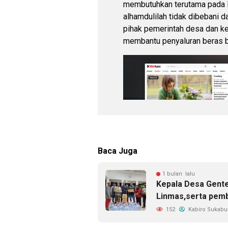
membutuhkan terutama pada la
alhamdulilah tidak dibebani d
pihak pemerintah desa dan kel
membantu penyaluran beras b
Baca Juga
1 bulan lalu
Kepala Desa Gente
Linmas,serta pemb
152
Kabiro Sukab