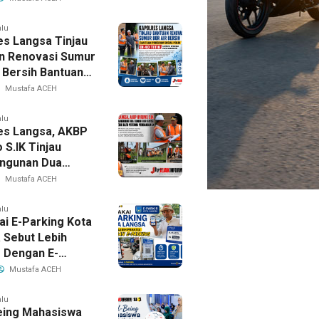
alu
es Langsa Tinjau
n Renovasi Sumur
r Bersih Bantuan
 Sosial Polri Di
Mustafa ACEH
ik Untuk Warga
anjir
alu
es Langsa, AKBP
 S.IK Tinjau
ngunan Dua
Bor Dayah
Mustafa ACEH
gus Letak Batu
ma Pembangunan
alu
i E-Parking Kota
 Sebut Lebih
s Dengan E-
g
Mustafa ACEH
alu
eing Mahasiswa