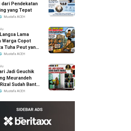
i dari Pendekatan
ing yang Tepat
Mustafa ACEH
alu
Langsa Lama
a Warga Copot
a Tuha Peut yang
p Jabatan
Mustafa ACEH
i PPPK di Kampus
angsa
alu
ari Jadi Geuchik
ng Meurandeh
 Rizal Sudah Bantu
Kesulitan
Mustafa ACEH
i.