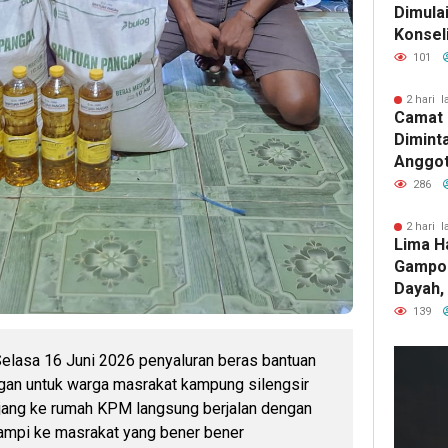
Dimula
Konsel
101
2 hari l
Camat 
Dimint
Anggot
Rangka
286
Sebaga
IAIN L
2 hari l
Lima H
Gampo
Dayah,
Warga 
139
Ekonom
elasa 16 Juni 2026 penyaluran beras bantuan
gan untuk warga masrakat kampung silengsir
ajang ke rumah KPM langsung berjalan dengan
sampi ke masrakat yang bener bener