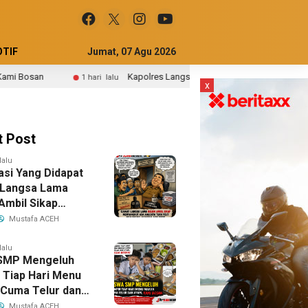
TIF
Jumat, 07 Agu 2026
Kapolres Langsa Tinjau Bantuan Renovasi Sumur Bor Air Bersih Bantua
ri lalu
x
t Post
lalu
asi Yang Didapat
Langsa Lama
Ambil Sikap
gkut Ada
Mustafa ACEH
a Tuha Peut
gku Jabatan ASN
lalu
SMP Mengeluh
 Tiap Hari Menu
Cuma Telur dan
Kami Bosan
Mustafa ACEH