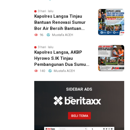
3 hari lalu
Kapolres Langsa Tinjau
Bantuan Renovasi Sumur
Bor Air Bersih Bantuan
Program Sosial Polri Di 40
96
Mustafa ACEH
Titik Untuk Warga
Pascabanjir
3 hari lalu
Kapolres Langsa, AKBP
Hyrowo S.IK Tinjau
Pembangunan Dua Sumur
Bor Dayah Sekaligus Letak
140
Mustafa ACEH
Batu Pertama
Pembangunan