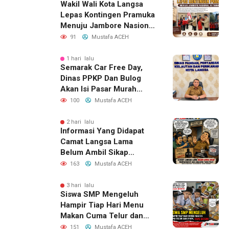
Wakil Wali Kota Langsa
Lepas Kontingen Pramuka
Menuju Jambore Nasional
XII Tahun 2026
91
Mustafa ACEH
1 hari lalu
Semarak Car Free Day,
Dinas PPKP Dan Bulog
Akan Isi Pasar Murah
Pangan
100
Mustafa ACEH
2 hari lalu
Informasi Yang Didapat
Camat Langsa Lama
Belum Ambil Sikap
Menyangkut Ada Anggota
163
Mustafa ACEH
Tuha Peut Memangku
Jabatan ASN PPPK
3 hari lalu
Siswa SMP Mengeluh
Hampir Tiap Hari Menu
Makan Cuma Telur dan
Ayam, Kami Bosan
151
Mustafa ACEH