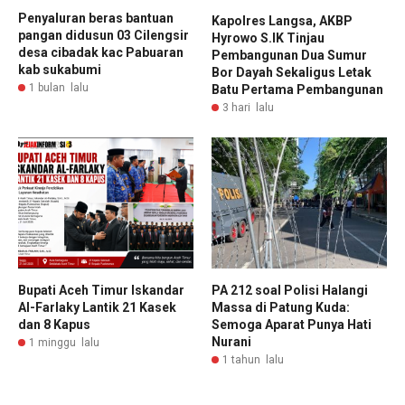
Penyaluran beras bantuan
Kapolres Langsa, AKBP
pangan didusun 03 Cilengsir
Hyrowo S.IK Tinjau
desa cibadak kac Pabuaran
Pembangunan Dua Sumur
kab sukabumi
Bor Dayah Sekaligus Letak
1 bulan lalu
Batu Pertama Pembangunan
3 hari lalu
Bupati Aceh Timur Iskandar
PA 212 soal Polisi Halangi
Al-Farlaky Lantik 21 Kasek
Massa di Patung Kuda:
dan 8 Kapus
Semoga Aparat Punya Hati
Nurani
1 minggu lalu
1 tahun lalu