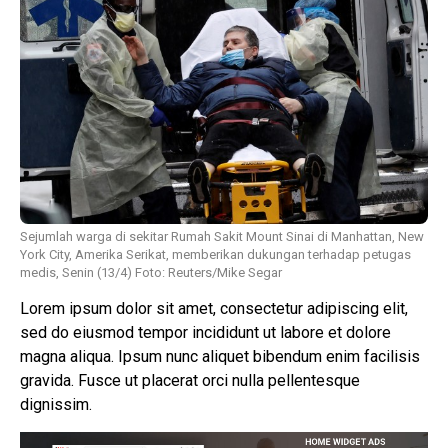
Sejumlah warga di sekitar Rumah Sakit Mount Sinai di Manhattan, New
York City, Amerika Serikat, memberikan dukungan terhadap petugas
medis, Senin (13/4) Foto: Reuters/Mike Segar
Lorem ipsum dolor sit amet, consectetur adipiscing elit,
sed do eiusmod tempor incididunt ut labore et dolore
magna aliqua. Ipsum nunc aliquet bibendum enim facilisis
gravida. Fusce ut placerat orci nulla pellentesque
dignissim.