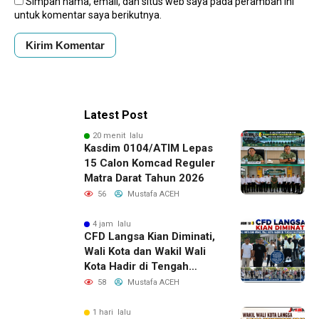
Simpan nama, email, dan situs web saya pada peramban ini
untuk komentar saya berikutnya.
Latest Post
20 menit lalu
Kasdim 0104/ATIM Lepas
15 Calon Komcad Reguler
Matra Darat Tahun 2026
56
Mustafa ACEH
4 jam lalu
CFD Langsa Kian Diminati,
Wali Kota dan Wakil Wali
Kota Hadir di Tengah
Masyarakat
58
Mustafa ACEH
1 hari lalu