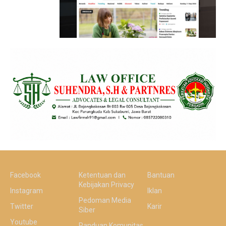
Facebook
Ketentuan dan
Bantuan
Kebijakan Privacy
Instagram
Iklan
Pedoman Media
Twitter
Karir
Siber
Youtube
Panduan Komunitas