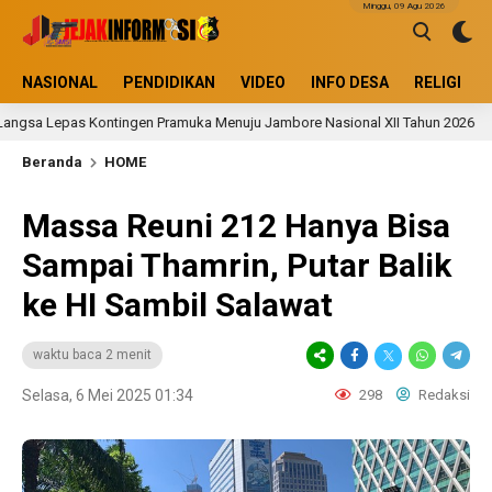
Minggu, 09 Agu 2026
NASIONAL
PENDIDIKAN
VIDEO
INFO DESA
RELIGI
pas Kontingen Pramuka Menuju Jambore Nasional XII Tahun 2026
1 ha
Beranda
HOME
Massa Reuni 212 Hanya Bisa
Sampai Thamrin, Putar Balik
ke HI Sambil Salawat
waktu baca 2 menit
Selasa, 6 Mei 2025 01:34
298
Redaksi