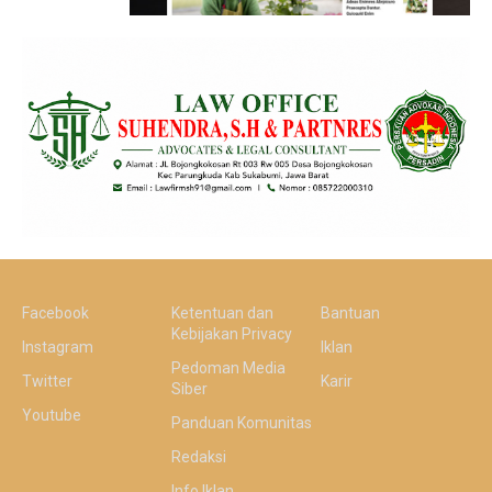
Facebook
Ketentuan dan
Bantuan
Kebijakan Privacy
Instagram
Iklan
Pedoman Media
Twitter
Karir
Siber
Youtube
Panduan Komunitas
Redaksi
Info Iklan