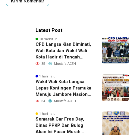
Latest Post
18 menit lalu
CFD Langsa Kian Diminati,
Wali Kota dan Wakil Wali
Kota Hadir di Tengah
Masyarakat
35
Mustafa ACEH
1 hari lalu
Wakil Wali Kota Langsa
Lepas Kontingen Pramuka
Menuju Jambore Nasional
XII Tahun 2026
84
Mustafa ACEH
1 hari lalu
Semarak Car Free Day,
Dinas PPKP Dan Bulog
Akan Isi Pasar Murah