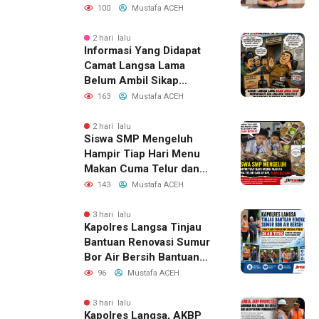
Pangan
100
Mustafa ACEH
2 hari lalu
Informasi Yang Didapat
Camat Langsa Lama
Belum Ambil Sikap
Menyangkut Ada Anggota
163
Mustafa ACEH
Tuha Peut Memangku
Jabatan ASN PPPK
2 hari lalu
Siswa SMP Mengeluh
Hampir Tiap Hari Menu
Makan Cuma Telur dan
Ayam, Kami Bosan
143
Mustafa ACEH
3 hari lalu
Kapolres Langsa Tinjau
Bantuan Renovasi Sumur
Bor Air Bersih Bantuan
Program Sosial Polri Di 40
96
Mustafa ACEH
Titik Untuk Warga
Pascabanjir
3 hari lalu
Kapolres Langsa, AKBP