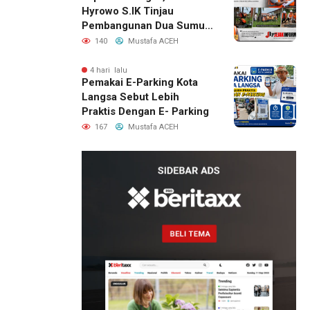
Hyrowo S.IK Tinjau
Pembangunan Dua Sumur
Bor Dayah Sekaligus Letak
140
Mustafa ACEH
Batu Pertama
Pembangunan
4 hari lalu
Pemakai E-Parking Kota
Langsa Sebut Lebih
Praktis Dengan E- Parking
167
Mustafa ACEH